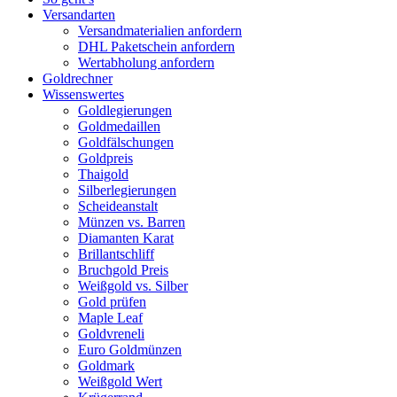
Versandarten
Versandmaterialien anfordern
DHL Paketschein anfordern
Wertabholung anfordern
Goldrechner
Wissenswertes
Goldlegierungen
Goldmedaillen
Goldfälschungen
Goldpreis
Thaigold
Silberlegierungen
Scheideanstalt
Münzen vs. Barren
Diamanten Karat
Brillantschliff
Bruchgold Preis
Weißgold vs. Silber
Gold prüfen
Maple Leaf
Goldvreneli
Euro Goldmünzen
Goldmark
Weißgold Wert