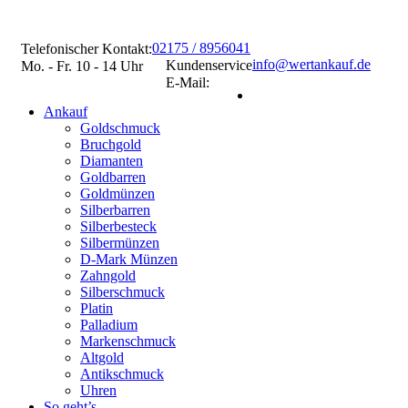
02175 / 8956041
Telefonischer Kontakt:
info@wertankauf.de
Kundenservice
Mo. - Fr. 10 - 14 Uhr
E-Mail:
Ankauf
Goldschmuck
Bruchgold
Diamanten
Goldbarren
Goldmünzen
Silberbarren
Silberbesteck
Silbermünzen
D-Mark Münzen
Zahngold
Silberschmuck
Platin
Palladium
Markenschmuck
Altgold
Antikschmuck
Uhren
So geht’s