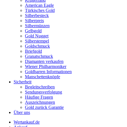
Krügerrand
American Eagle
Türkisches Gold
Silberbesteck
Silberpreis
Silbermünzen
Gelbgold
Gold Nugget
Silberstempel
Goldschmuck
Briefgold
Granatschmuck
Diamanten verkaufen
Wiener Philharmoniker
Goldbarren Informationen
Manschettenknöpfe
Sicherheit
Begleitschreiben
Sendungsverfolgung
Häufige Fragen
Auszeichnungen
Gold zurück Garantie
Über uns
Wertankauf.de