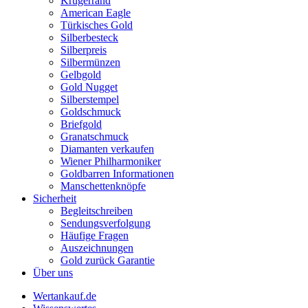
Krügerrand
American Eagle
Türkisches Gold
Silberbesteck
Silberpreis
Silbermünzen
Gelbgold
Gold Nugget
Silberstempel
Goldschmuck
Briefgold
Granatschmuck
Diamanten verkaufen
Wiener Philharmoniker
Goldbarren Informationen
Manschettenknöpfe
Sicherheit
Begleitschreiben
Sendungsverfolgung
Häufige Fragen
Auszeichnungen
Gold zurück Garantie
Über uns
Wertankauf.de