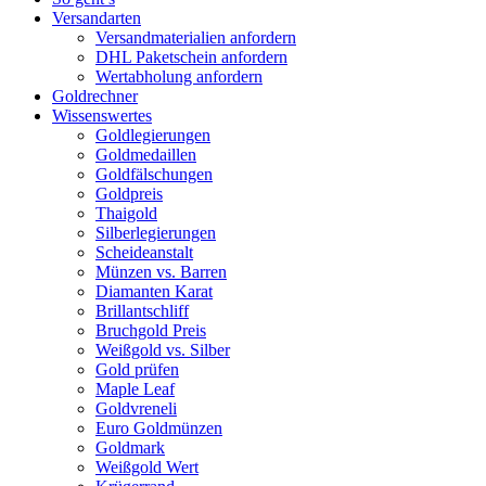
Versandarten
Versandmaterialien anfordern
DHL Paketschein anfordern
Wertabholung anfordern
Goldrechner
Wissenswertes
Goldlegierungen
Goldmedaillen
Goldfälschungen
Goldpreis
Thaigold
Silberlegierungen
Scheideanstalt
Münzen vs. Barren
Diamanten Karat
Brillantschliff
Bruchgold Preis
Weißgold vs. Silber
Gold prüfen
Maple Leaf
Goldvreneli
Euro Goldmünzen
Goldmark
Weißgold Wert