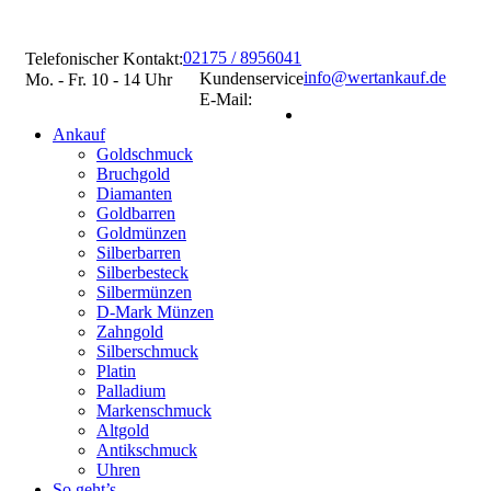
02175 / 8956041
Telefonischer Kontakt:
info@wertankauf.de
Kundenservice
Mo. - Fr. 10 - 14 Uhr
E-Mail:
Ankauf
Goldschmuck
Bruchgold
Diamanten
Goldbarren
Goldmünzen
Silberbarren
Silberbesteck
Silbermünzen
D-Mark Münzen
Zahngold
Silberschmuck
Platin
Palladium
Markenschmuck
Altgold
Antikschmuck
Uhren
So geht’s