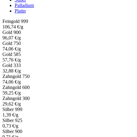
Palladium
Platin
Feingold 999
106,74 €/g
Gold 900
96,07 €/g
Gold 750
74,06 €/g
Gold 585
57,76 €/g
Gold 333
32,88 €/g
Zahngold 750
74,06 €/g
Zahngold 600
59,25 €/g
Zahngold 300
29,62 €/g
Silber 999
1,39 €/g
Silber 925
0,73 €/g
Silber 900
0,71 €/g