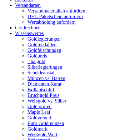
Versandarten
Versandmaterialien anfordern
DHL Paketschein anfordern
Wertabholung anfordern
Goldrechner
Wissenswertes
Goldlegierungen
Goldmedaillen
Goldfälschungen
Goldpreis
Thaigold
Silberlegierungen
Scheideanstalt
Münzen vs. Barren
Diamanten Karat
Brillantschliff
Bruchgold Preis
Weißgold vs. Silber
Gold prüfen
Maple Leaf
Goldvreneli
Euro Goldmünzen
Goldmark
Weißgold Wert