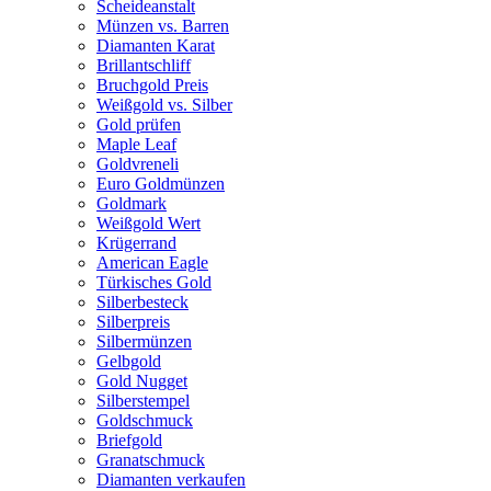
Scheideanstalt
Münzen vs. Barren
Diamanten Karat
Brillantschliff
Bruchgold Preis
Weißgold vs. Silber
Gold prüfen
Maple Leaf
Goldvreneli
Euro Goldmünzen
Goldmark
Weißgold Wert
Krügerrand
American Eagle
Türkisches Gold
Silberbesteck
Silberpreis
Silbermünzen
Gelbgold
Gold Nugget
Silberstempel
Goldschmuck
Briefgold
Granatschmuck
Diamanten verkaufen