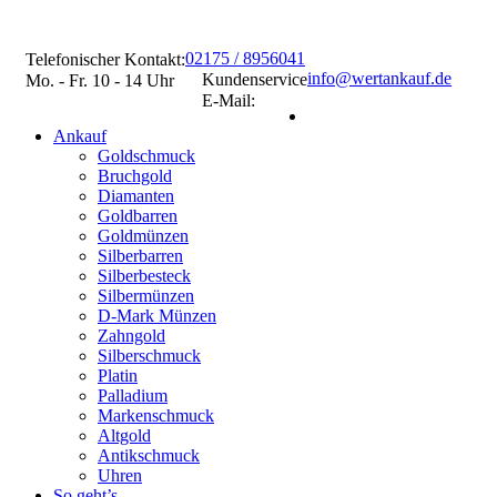
02175 / 8956041
Telefonischer Kontakt:
info@wertankauf.de
Kundenservice
Mo. - Fr. 10 - 14 Uhr
E-Mail:
Ankauf
Goldschmuck
Bruchgold
Diamanten
Goldbarren
Goldmünzen
Silberbarren
Silberbesteck
Silbermünzen
D-Mark Münzen
Zahngold
Silberschmuck
Platin
Palladium
Markenschmuck
Altgold
Antikschmuck
Uhren
So geht’s