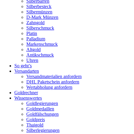
Silberbarren
Silberbesteck
Silbermünzen
D-Mark Münzen
Zahngold
Silberschmuck
Platin
Palladium
Markenschmuck
Altgold
Antikschmuck
Uhren
So geht’s
Versandarten
Versandmaterialien anfordern
DHL Paketschein anfordern
Wertabholung anfordern
Goldrechner
Wissenswertes
Goldlegierungen
Goldmedaillen
Goldfälschungen
Goldpreis
Thaigold
Silberlegierungen