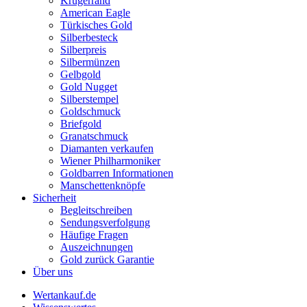
Krügerrand
American Eagle
Türkisches Gold
Silberbesteck
Silberpreis
Silbermünzen
Gelbgold
Gold Nugget
Silberstempel
Goldschmuck
Briefgold
Granatschmuck
Diamanten verkaufen
Wiener Philharmoniker
Goldbarren Informationen
Manschettenknöpfe
Sicherheit
Begleitschreiben
Sendungsverfolgung
Häufige Fragen
Auszeichnungen
Gold zurück Garantie
Über uns
Wertankauf.de