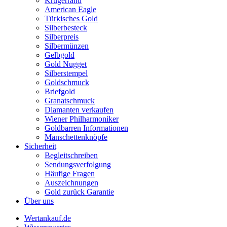
Krügerrand
American Eagle
Türkisches Gold
Silberbesteck
Silberpreis
Silbermünzen
Gelbgold
Gold Nugget
Silberstempel
Goldschmuck
Briefgold
Granatschmuck
Diamanten verkaufen
Wiener Philharmoniker
Goldbarren Informationen
Manschettenknöpfe
Sicherheit
Begleitschreiben
Sendungsverfolgung
Häufige Fragen
Auszeichnungen
Gold zurück Garantie
Über uns
Wertankauf.de