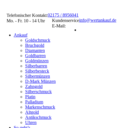
02175 / 8956041
Telefonischer Kontakt:
info@wertankauf.de
Kundenservice
Mo. - Fr. 10 - 14 Uhr
E-Mail:
Ankauf
Goldschmuck
Bruchgold
Diamanten
Goldbarren
Goldmünzen
Silberbarren
Silberbesteck
Silbermünzen
D-Mark Münzen
Zahngold
Silberschmuck
Platin
Palladium
Markenschmuck
Altgold
Antikschmuck
Uhren
So geht’s