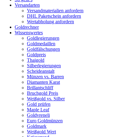
Versandarten
Versandmaterialien anfordern
DHL Paketschein anfordern
Wertabholung anfordern
Goldrechner
Wissenswertes
Goldlegierungen
Goldmedaillen
Goldfälschungen
Goldpreis
Thaigold
Silberlegierungen
Scheideanstalt
Münzen vs. Barren
Diamanten Karat
Brillantschliff
Bruchgold Preis
Weißgold vs. Silber
Gold prüfen
Maple Leaf
Goldvreneli
Euro Goldmünzen
Goldmark
Weißgold Wert