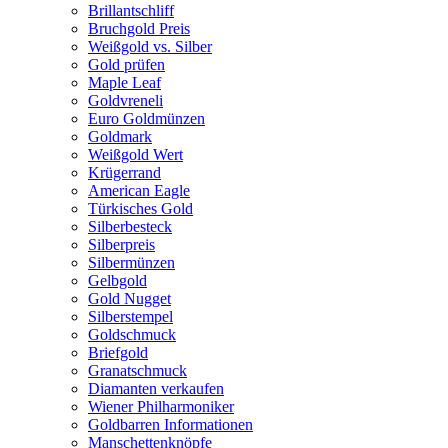
Brillantschliff
Bruchgold Preis
Weißgold vs. Silber
Gold prüfen
Maple Leaf
Goldvreneli
Euro Goldmünzen
Goldmark
Weißgold Wert
Krügerrand
American Eagle
Türkisches Gold
Silberbesteck
Silberpreis
Silbermünzen
Gelbgold
Gold Nugget
Silberstempel
Goldschmuck
Briefgold
Granatschmuck
Diamanten verkaufen
Wiener Philharmoniker
Goldbarren Informationen
Manschettenknöpfe