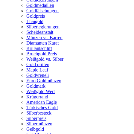
Goldmedaillen
Goldfälschungen
Goldpreis
Thaigold
Silberlegierungen
Scheideanstalt
Münzen vs. Barren
Diamanten Karat
Brillantschliff
Bruchgold Preis
Weißgold vs. Silber
Gold prüfen
Maple Leaf
Goldvreneli
Euro Goldmünzen
Goldmark
Weißgold Wert
Krügerrand
American Eagle
Türkisches Gold
Silberbesteck
Silberpreis
Silbermünzen
Gelbgold