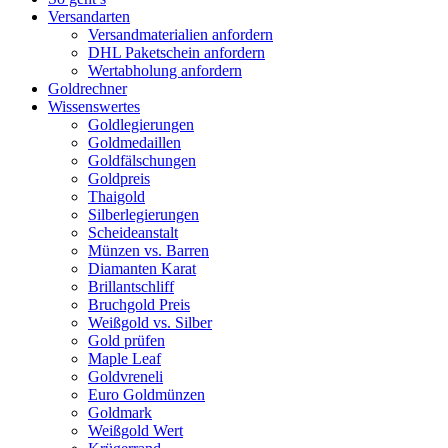
Versandarten
Versandmaterialien anfordern
DHL Paketschein anfordern
Wertabholung anfordern
Goldrechner
Wissenswertes
Goldlegierungen
Goldmedaillen
Goldfälschungen
Goldpreis
Thaigold
Silberlegierungen
Scheideanstalt
Münzen vs. Barren
Diamanten Karat
Brillantschliff
Bruchgold Preis
Weißgold vs. Silber
Gold prüfen
Maple Leaf
Goldvreneli
Euro Goldmünzen
Goldmark
Weißgold Wert