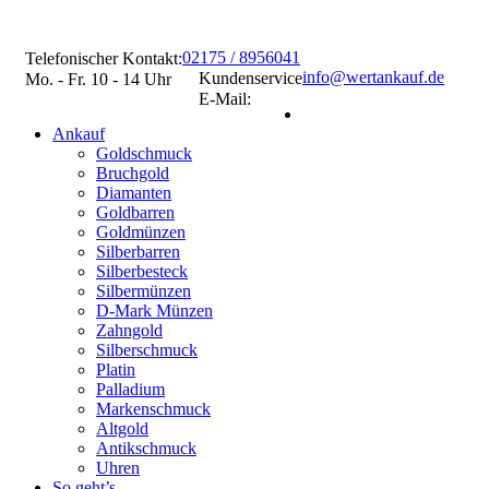
02175 / 8956041
Telefonischer Kontakt:
info@wertankauf.de
Kundenservice
Mo. - Fr. 10 - 14 Uhr
E-Mail:
Ankauf
Goldschmuck
Bruchgold
Diamanten
Goldbarren
Goldmünzen
Silberbarren
Silberbesteck
Silbermünzen
D-Mark Münzen
Zahngold
Silberschmuck
Platin
Palladium
Markenschmuck
Altgold
Antikschmuck
Uhren
So geht’s