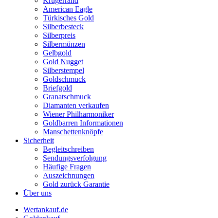
Krügerrand
American Eagle
Türkisches Gold
Silberbesteck
Silberpreis
Silbermünzen
Gelbgold
Gold Nugget
Silberstempel
Goldschmuck
Briefgold
Granatschmuck
Diamanten verkaufen
Wiener Philharmoniker
Goldbarren Informationen
Manschettenknöpfe
Sicherheit
Begleitschreiben
Sendungsverfolgung
Häufige Fragen
Auszeichnungen
Gold zurück Garantie
Über uns
Wertankauf.de