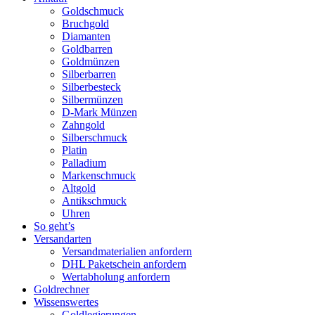
Goldschmuck
Bruchgold
Diamanten
Goldbarren
Goldmünzen
Silberbarren
Silberbesteck
Silbermünzen
D-Mark Münzen
Zahngold
Silberschmuck
Platin
Palladium
Markenschmuck
Altgold
Antikschmuck
Uhren
So geht’s
Versandarten
Versandmaterialien anfordern
DHL Paketschein anfordern
Wertabholung anfordern
Goldrechner
Wissenswertes
Goldlegierungen