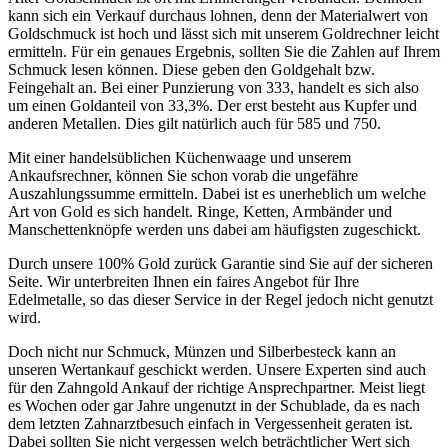
kann sich ein Verkauf durchaus lohnen, denn der Materialwert von
Goldschmuck ist hoch und lässt sich mit unserem Goldrechner leicht
ermitteln. Für ein genaues Ergebnis, sollten Sie die Zahlen auf Ihrem
Schmuck lesen können. Diese geben den Goldgehalt bzw.
Feingehalt an. Bei einer Punzierung von 333, handelt es sich also
um einen Goldanteil von 33,3%. Der erst besteht aus Kupfer und
anderen Metallen. Dies gilt natürlich auch für 585 und 750.
Mit einer handelsüblichen Küchenwaage und unserem
Ankaufsrechner, können Sie schon vorab die ungefähre
Auszahlungssumme ermitteln. Dabei ist es unerheblich um welche
Art von Gold es sich handelt. Ringe, Ketten, Armbänder und
Manschettenknöpfe werden uns dabei am häufigsten zugeschickt.
Durch unsere 100% Gold zurück Garantie sind Sie auf der sicheren
Seite. Wir unterbreiten Ihnen ein faires Angebot für Ihre
Edelmetalle, so das dieser Service in der Regel jedoch nicht genutzt
wird.
Doch nicht nur Schmuck, Münzen und Silberbesteck kann an
unseren Wertankauf geschickt werden. Unsere Experten sind auch
für den Zahngold Ankauf der richtige Ansprechpartner. Meist liegt
es Wochen oder gar Jahre ungenutzt in der Schublade, da es nach
dem letzten Zahnarztbesuch einfach in Vergessenheit geraten ist.
Dabei sollten Sie nicht vergessen welch beträchtlicher Wert sich