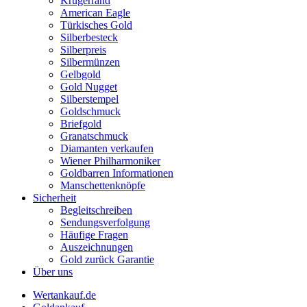
Krügerrand
American Eagle
Türkisches Gold
Silberbesteck
Silberpreis
Silbermünzen
Gelbgold
Gold Nugget
Silberstempel
Goldschmuck
Briefgold
Granatschmuck
Diamanten verkaufen
Wiener Philharmoniker
Goldbarren Informationen
Manschettenknöpfe
Sicherheit
Begleitschreiben
Sendungsverfolgung
Häufige Fragen
Auszeichnungen
Gold zurück Garantie
Über uns
Wertankauf.de