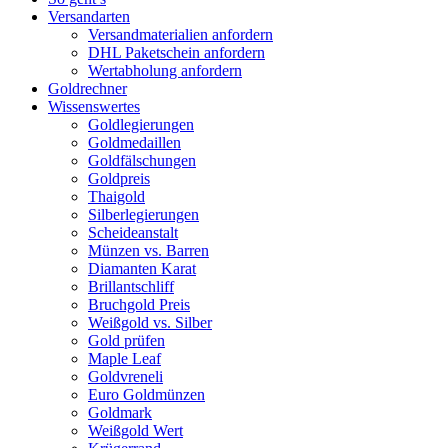
Versandarten
Versandmaterialien anfordern
DHL Paketschein anfordern
Wertabholung anfordern
Goldrechner
Wissenswertes
Goldlegierungen
Goldmedaillen
Goldfälschungen
Goldpreis
Thaigold
Silberlegierungen
Scheideanstalt
Münzen vs. Barren
Diamanten Karat
Brillantschliff
Bruchgold Preis
Weißgold vs. Silber
Gold prüfen
Maple Leaf
Goldvreneli
Euro Goldmünzen
Goldmark
Weißgold Wert