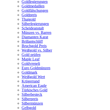
Goldlegierungen
Goldmedaillen
Goldfälschungen
Goldpreis
Thaigold
Silberlegierungen
Scheideanstalt
Münzen vs. Barren
Diamanten Karat
Brillantschliff
Bruchgold Preis
Weißgold vs. Silber
Gold prüfen
Maple Leaf
Goldvreneli
Euro Goldmünzen
Goldmark
Weißgold Wert
Krügerrand
American Eagle
Türkisches Gold
Silberbesteck
Silberpreis
Silbermünzen
Gelbgold