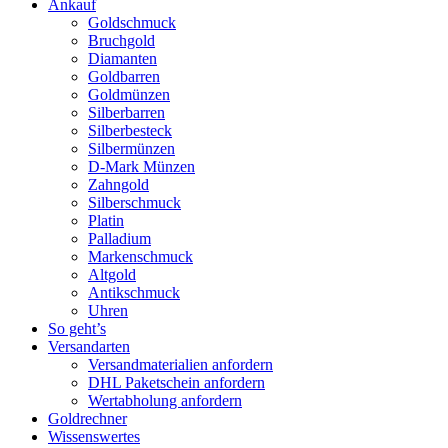
Ankauf
Goldschmuck
Bruchgold
Diamanten
Goldbarren
Goldmünzen
Silberbarren
Silberbesteck
Silbermünzen
D-Mark Münzen
Zahngold
Silberschmuck
Platin
Palladium
Markenschmuck
Altgold
Antikschmuck
Uhren
So geht’s
Versandarten
Versandmaterialien anfordern
DHL Paketschein anfordern
Wertabholung anfordern
Goldrechner
Wissenswertes