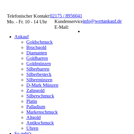
02175 / 8956041
Telefonischer Kontakt:
info@wertankauf.de
Kundenservice
Mo. - Fr. 10 - 14 Uhr
E-Mail:
Ankauf
Goldschmuck
Bruchgold
Diamanten
Goldbarren
Goldmünzen
Silberbarren
Silberbesteck
Silbermünzen
D-Mark Münzen
Zahngold
Silberschmuck
Platin
Palladium
Markenschmuck
Altgold
Antikschmuck
Uhren
So geht’s