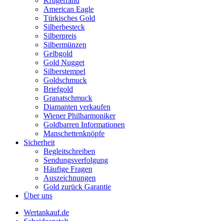
Krügerrand
American Eagle
Türkisches Gold
Silberbesteck
Silberpreis
Silbermünzen
Gelbgold
Gold Nugget
Silberstempel
Goldschmuck
Briefgold
Granatschmuck
Diamanten verkaufen
Wiener Philharmoniker
Goldbarren Informationen
Manschettenknöpfe
Sicherheit
Begleitschreiben
Sendungsverfolgung
Häufige Fragen
Auszeichnungen
Gold zurück Garantie
Über uns
Wertankauf.de