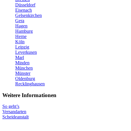
Düsseldorf
Eisenach
Gelsenkirchen
Gera
Hagen
Hamburg
Herne
Köln
Leipzig
Leverkusen
Marl
Minden
München
Münster
Oldenburg
Recklinghausen
Weitere Informationen
So geht’s
Versandarten
Scheideanstalt