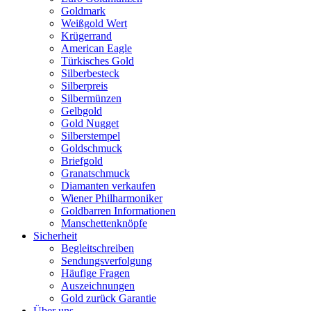
Goldmark
Weißgold Wert
Krügerrand
American Eagle
Türkisches Gold
Silberbesteck
Silberpreis
Silbermünzen
Gelbgold
Gold Nugget
Silberstempel
Goldschmuck
Briefgold
Granatschmuck
Diamanten verkaufen
Wiener Philharmoniker
Goldbarren Informationen
Manschettenknöpfe
Sicherheit
Begleitschreiben
Sendungsverfolgung
Häufige Fragen
Auszeichnungen
Gold zurück Garantie
Über uns