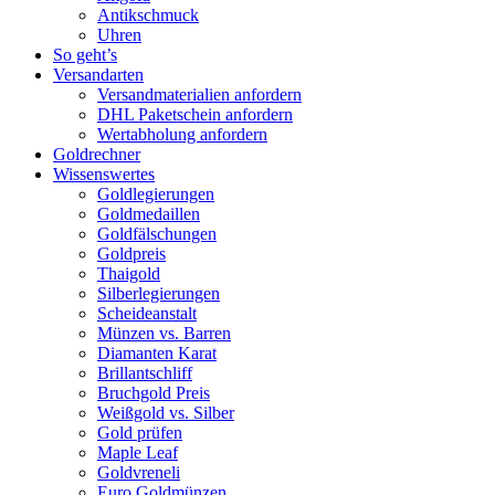
Antikschmuck
Uhren
So geht’s
Versandarten
Versandmaterialien anfordern
DHL Paketschein anfordern
Wertabholung anfordern
Goldrechner
Wissenswertes
Goldlegierungen
Goldmedaillen
Goldfälschungen
Goldpreis
Thaigold
Silberlegierungen
Scheideanstalt
Münzen vs. Barren
Diamanten Karat
Brillantschliff
Bruchgold Preis
Weißgold vs. Silber
Gold prüfen
Maple Leaf
Goldvreneli
Euro Goldmünzen