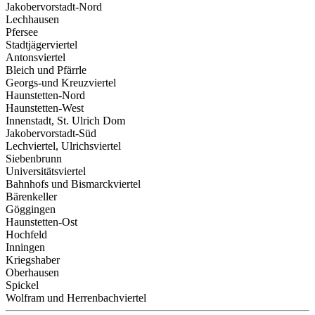
Jakobervorstadt-Nord
Lechhausen
Pfersee
Stadtjägerviertel
Antonsviertel
Bleich und Pfärrle
Georgs-und Kreuzviertel
Haunstetten-Nord
Haunstetten-West
Innenstadt, St. Ulrich Dom
Jakobervorstadt-Süd
Lechviertel, Ulrichsviertel
Siebenbrunn
Universitätsviertel
Bahnhofs und Bismarckviertel
Bärenkeller
Göggingen
Haunstetten-Ost
Hochfeld
Inningen
Kriegshaber
Oberhausen
Spickel
Wolfram und Herrenbachviertel