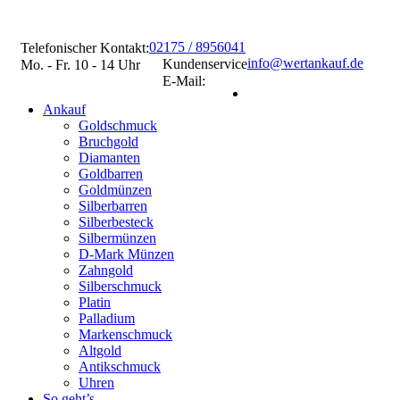
02175 / 8956041
Telefonischer Kontakt:
info@wertankauf.de
Kundenservice
Mo. - Fr. 10 - 14 Uhr
E-Mail:
Ankauf
Goldschmuck
Bruchgold
Diamanten
Goldbarren
Goldmünzen
Silberbarren
Silberbesteck
Silbermünzen
D-Mark Münzen
Zahngold
Silberschmuck
Platin
Palladium
Markenschmuck
Altgold
Antikschmuck
Uhren
So geht’s